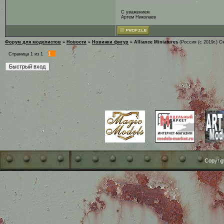
С уважением
Артем Николаев
Форум для моделистов
»
Новости
»
Новинки фигур
»
Alliance Miniatures
(Россия (с 2019г.) 
1
Страница
1
из
1
Copyrig