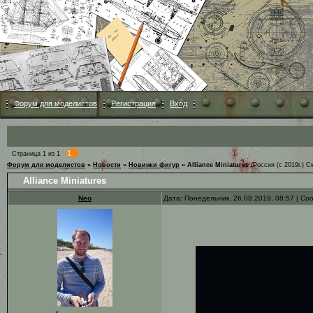
Форум для моделистов
Регистрация
Вход
1
Страница
1
из
1
Форум для моделистов
»
Новости
»
Новинки фигур
»
Alliance Miniatures
(Россия (с 2019г.) 
Alliance Miniatures
Neo
Дата: Понедельник, 26.08.2019, 08:57 | С