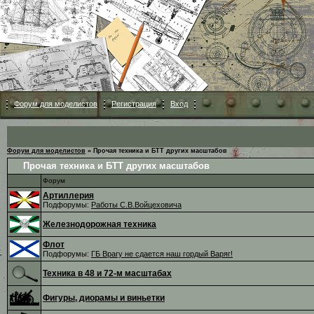
Форум для моделистов
Регистрация
Вход
Форум для моделистов
»
Прочая техника и БТТ других масштабов
Прочая техника и БТТ других масштабов
Форум
Артиллерия
Подфорумы:
Работы С.В.Войцеховича
Железнодорожная техника
Флот
Подфорумы:
ГБ Врагу не сдается наш гордый Варяг!
Техника в 48 и 72-м масштабах
Фигуры, диорамы и виньетки