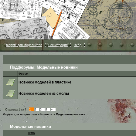
Форум для моделистов
Регистрация
Вход
Подфорумы:
Модельные новинки
Форум
Новинки моделей в пластике
Новинки моделей из смолы
1
Страница
1
из
4
2
3
4
»
Форум для моделистов
»
Новости
»
Модельные новинки
Модельные новинки
Тема