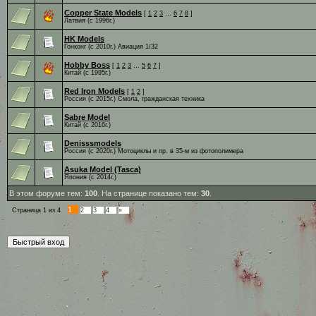
Copper State Models
[
1
2
3
…
6
7
8
]
Латвия (c 1996г.)
HK Models
Гонконг (с 2010г.) Авиация 1/32
Hobby Boss
[
1
2
3
…
5
6
7
]
Китай (c 1995г.)
Red Iron Models
[
1
2
]
Россия (с 2015г.) Смола, гражданская техника
Sabre Model
Китай (c 2016г.)
Denisssmodels
Россия (с 2020г.) Мотоциклы и пр. в 35-м из фотополимера
Asuka Model (Tasca)
Япония (с 2014г.)
В этом форуме тем:
100
. На странице показано тем:
30
.
1
Страница
1
из
4
2
3
4
»