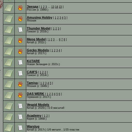
Звезда
[
1
2
3
…
13
14
15
]
Россия (с 1990г.)
Amusing Hobby
[
1
2
3
4
5
]
Япония
Thunder Model
[
1
2
3
]
Гонконг (с 2016г.)
Meng Model
[
1
2
3
…
6
7
8
]
Китай (c 2011г.)
Gecko Models
[
1
2
3
4
]
Китай (c 2017г.)
KōTARE
Новая Зеландия (c 2021г.)
CAM'S
[
1
2
3
]
Гонконг (с 2014г.)
Tamiya
[
1
2
3
4
5
]
Япония (с 1946г.)
DAS WERK
[
1
2
3
4
5
6
]
Германия (c 2017г.)
Vespid Models
Китай (с 2020г.) 72-й масштаб
Academy
[
1
2
]
Корея (с 1969г.)
Warslug
Китай (c 2017г.) 1/6 металл , 1/35 пластик