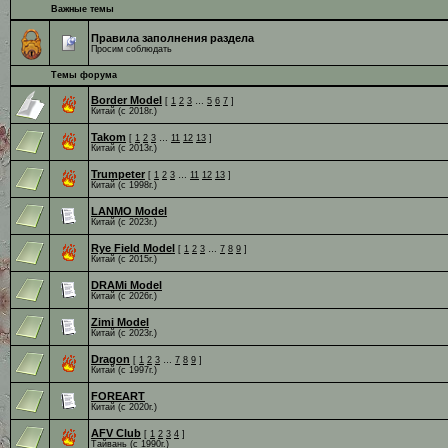
Важные темы
Правила заполнения раздела
Просим соблюдать
Темы форума
Border Model
[
1
2
3
…
5
6
7
]
Китай (c 2018г.)
Takom
[
1
2
3
…
11
12
13
]
Китай (c 2013г.)
Trumpeter
[
1
2
3
…
11
12
13
]
Китай (с 1998г.)
LANMO Model
Китай (с 2023г.)
Rye Field Model
[
1
2
3
…
7
8
9
]
Китай (c 2015г.)
DRAMi Model
Китай (с 2026г.)
Zimi Model
Китай (с 2023г.)
Dragon
[
1
2
3
…
7
8
9
]
Китай (c 1997г.)
FOREART
Китай (с 2020г.)
AFV Club
[
1
2
3
4
]
Тайвань (c 1990г.)